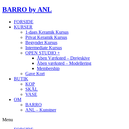
BARRO
by ANL
FORSIDE
KURSER
1-dags Keramik Kursus
Privat Keramik Kursus
Begynder Kursus
Intermediate Kursus
OPEN STUDIO +
Åben Værksted – Drejeskive
Åben værksted – Modellering
Membership
Gave Kort
BUTIK
KOP
SKÅL
VASE
OM
BARRO
ANL – Kunstner
Menu