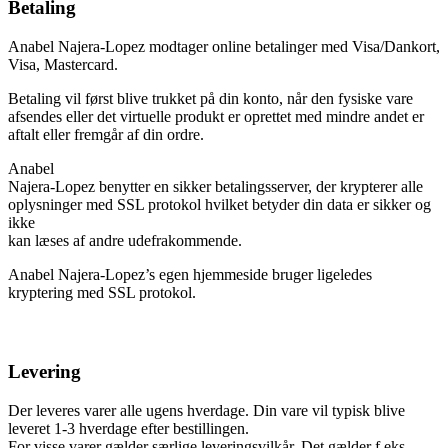
Betaling
Anabel Najera-Lopez modtager online betalinger med Visa/Dankort,
Visa, Mastercard.
Betaling vil først blive trukket på din konto, når den fysiske vare
afsendes eller det virtuelle produkt er oprettet med mindre andet er
aftalt eller fremgår af din ordre.
Anabel
Najera-Lopez benytter en sikker betalingsserver, der krypterer alle
oplysninger med SSL protokol hvilket betyder din data er sikker og
ikke
kan læses af andre udefrakommende.
Anabel Najera-Lopez’s egen hjemmeside bruger ligeledes
kryptering med SSL protokol.
Levering
Der leveres varer alle ugens hverdage. Din vare vil typisk blive
leveret 1-3 hverdage efter bestillingen.
For visse varer gælder særlige leveringsvilkår. Det gælder f.eks.