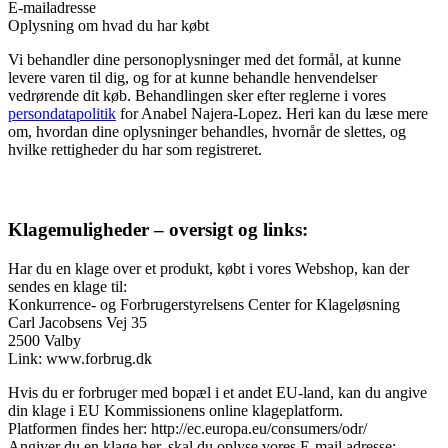
E-mailadresse
Oplysning om hvad du har købt
Vi behandler dine personoplysninger med det formål, at kunne
levere varen til dig, og for at kunne behandle henvendelser
vedrørende dit køb. Behandlingen sker efter reglerne i vores
persondatapolitik
for Anabel Najera-Lopez. Heri kan du læse mere
om, hvordan dine oplysninger behandles, hvornår de slettes, og
hvilke rettigheder du har som registreret.
Klagemuligheder – oversigt og links:
Har du en klage over et produkt, købt i vores Webshop, kan der
sendes en klage til:
Konkurrence- og Forbrugerstyrelsens Center for Klageløsning
Carl Jacobsens Vej 35
2500 Valby
Link: www.forbrug.dk
Hvis du er forbruger med bopæl i et andet EU-land, kan du angive
din klage i EU Kommissionens online klageplatform.
Platformen findes her: http://ec.europa.eu/consumers/odr/
Angiver du en klage her, skal du oplyse vores E-mail adresse: