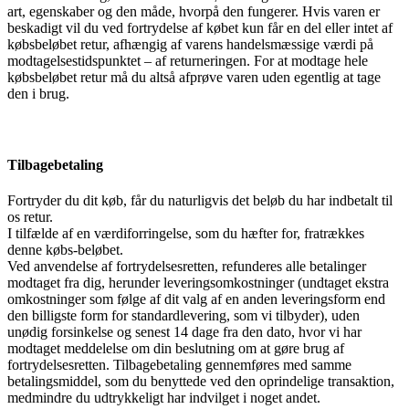
art, egenskaber og den måde, hvorpå den fungerer. Hvis varen er
beskadigt vil du ved fortrydelse af købet kun får en del eller intet af
købsbeløbet retur, afhængig af varens handelsmæssige værdi på
modtagelsestidspunktet – af returneringen. For at modtage hele
købsbeløbet retur må du altså afprøve varen uden egentlig at tage
den i brug.
Tilbagebetaling
Fortryder du dit køb, får du naturligvis det beløb du har indbetalt til
os retur.
I tilfælde af en værdiforringelse, som du hæfter for, fratrækkes
denne købs-beløbet.
Ved anvendelse af fortrydelsesretten, refunderes alle betalinger
modtaget fra dig, herunder leveringsomkostninger (undtaget ekstra
omkostninger som følge af dit valg af en anden leveringsform end
den billigste form for standardlevering, som vi tilbyder), uden
unødig forsinkelse og senest 14 dage fra den dato, hvor vi har
modtaget meddelelse om din beslutning om at gøre brug af
fortrydelsesretten. Tilbagebetaling gennemføres med samme
betalingsmiddel, som du benyttede ved den oprindelige transaktion,
medmindre du udtrykkeligt har indvilget i noget andet.