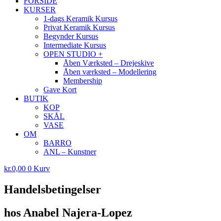
FORSIDE
KURSER
1-dags Keramik Kursus
Privat Keramik Kursus
Begynder Kursus
Intermediate Kursus
OPEN STUDIO +
Åben Værksted – Drejeskive
Åben værksted – Modellering
Membership
Gave Kort
BUTIK
KOP
SKÅL
VASE
OM
BARRO
ANL – Kunstner
kr.
0,00
0
Kurv
Handelsbetingelser
hos Anabel Najera-Lopez