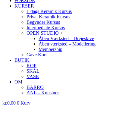
FORSIDE
KURSER
1-dags Keramik Kursus
Privat Keramik Kursus
Begynder Kursus
Intermediate Kursus
OPEN STUDIO +
Åben Værksted – Drejeskive
Åben værksted – Modellering
Membership
Gave Kort
BUTIK
KOP
SKÅL
VASE
OM
BARRO
ANL – Kunstner
kr.
0,00
0
Kurv