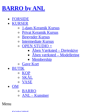
BARRO
by ANL
FORSIDE
KURSER
1-dags Keramik Kursus
Privat Keramik Kursus
Begynder Kursus
Intermediate Kursus
OPEN STUDIO +
Åben Værksted – Drejeskive
Åben værksted – Modellering
Membership
Gave Kort
BUTIK
KOP
SKÅL
VASE
OM
BARRO
ANL – Kunstner
Menu