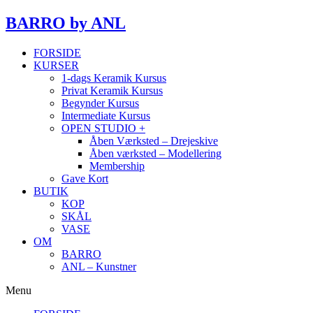
BARRO
by ANL
FORSIDE
KURSER
1-dags Keramik Kursus
Privat Keramik Kursus
Begynder Kursus
Intermediate Kursus
OPEN STUDIO +
Åben Værksted – Drejeskive
Åben værksted – Modellering
Membership
Gave Kort
BUTIK
KOP
SKÅL
VASE
OM
BARRO
ANL – Kunstner
Menu