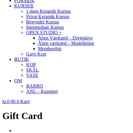
FORSIDE
KURSER
1-dags Keramik Kursus
Privat Keramik Kursus
Begynder Kursus
Intermediate Kursus
OPEN STUDIO +
Åben Værksted – Drejeskive
Åben værksted – Modellering
Membership
Gave Kort
BUTIK
KOP
SKÅL
VASE
OM
BARRO
ANL – Kunstner
kr.
0,00
0
Kurv
Gift Card