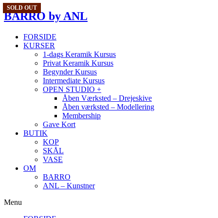
SOLD OUT
BARRO
by ANL
FORSIDE
KURSER
1-dags Keramik Kursus
Privat Keramik Kursus
Begynder Kursus
Intermediate Kursus
OPEN STUDIO +
Åben Værksted – Drejeskive
Åben værksted – Modellering
Membership
Gave Kort
BUTIK
KOP
SKÅL
VASE
OM
BARRO
ANL – Kunstner
Menu