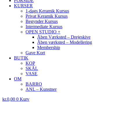
FORSIDE
KURSER
1-dags Keramik Kursus
Privat Keramik Kursus
Begynder Kursus
Intermediate Kursus
OPEN STUDIO +
Åben Værksted – Drejeskive
Åben værksted – Modellering
Membership
Gave Kort
BUTIK
KOP
SKÅL
VASE
OM
BARRO
ANL – Kunstner
kr.
0,00
0
Kurv