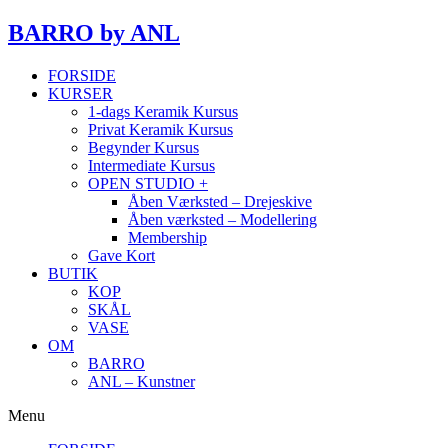
BARRO
by ANL
FORSIDE
KURSER
1-dags Keramik Kursus
Privat Keramik Kursus
Begynder Kursus
Intermediate Kursus
OPEN STUDIO +
Åben Værksted – Drejeskive
Åben værksted – Modellering
Membership
Gave Kort
BUTIK
KOP
SKÅL
VASE
OM
BARRO
ANL – Kunstner
Menu