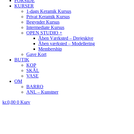
FORSIDE
KURSER
1-dags Keramik Kursus
Privat Keramik Kursus
Begynder Kursus
Intermediate Kursus
OPEN STUDIO +
Åben Værksted – Drejeskive
Åben værksted – Modellering
Membership
Gave Kort
BUTIK
KOP
SKÅL
VASE
OM
BARRO
ANL – Kunstner
kr.
0,00
0
Kurv