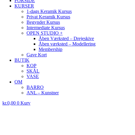
FORSIDE
KURSER
1-dags Keramik Kursus
Privat Keramik Kursus
Begynder Kursus
Intermediate Kursus
OPEN STUDIO +
Åben Værksted – Drejeskive
Åben værksted – Modellering
Membership
Gave Kort
BUTIK
KOP
SKÅL
VASE
OM
BARRO
ANL – Kunstner
kr.
0,00
0
Kurv