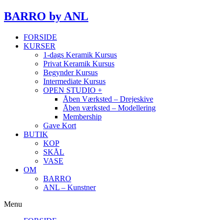
BARRO
by ANL
FORSIDE
KURSER
1-dags Keramik Kursus
Privat Keramik Kursus
Begynder Kursus
Intermediate Kursus
OPEN STUDIO +
Åben Værksted – Drejeskive
Åben værksted – Modellering
Membership
Gave Kort
BUTIK
KOP
SKÅL
VASE
OM
BARRO
ANL – Kunstner
Menu