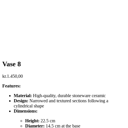
Vase 8
kr.
1.450,00
Features:
Material:
High-quality, durable stoneware ceramic
Design:
Narrowed and textured sections following a
cylindrical shape
Dimensions:
Height:
22.5 cm
Diameter:
14.5 cm at the base