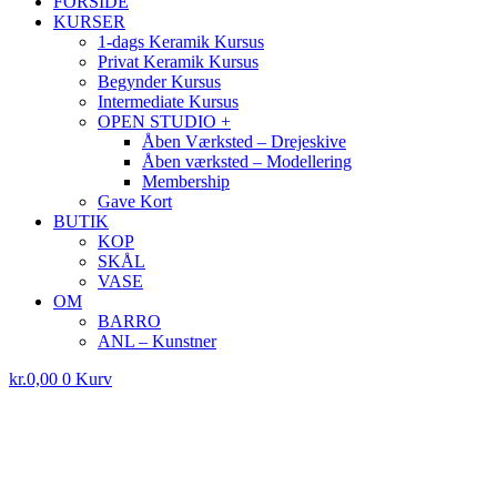
FORSIDE
KURSER
1-dags Keramik Kursus
Privat Keramik Kursus
Begynder Kursus
Intermediate Kursus
OPEN STUDIO +
Åben Værksted – Drejeskive
Åben værksted – Modellering
Membership
Gave Kort
BUTIK
KOP
SKÅL
VASE
OM
BARRO
ANL – Kunstner
kr.
0,00
0
Kurv