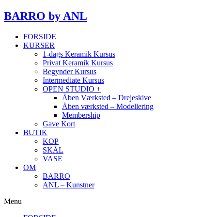
BARRO
by ANL
FORSIDE
KURSER
1-dags Keramik Kursus
Privat Keramik Kursus
Begynder Kursus
Intermediate Kursus
OPEN STUDIO +
Åben Værksted – Drejeskive
Åben værksted – Modellering
Membership
Gave Kort
BUTIK
KOP
SKÅL
VASE
OM
BARRO
ANL – Kunstner
Menu