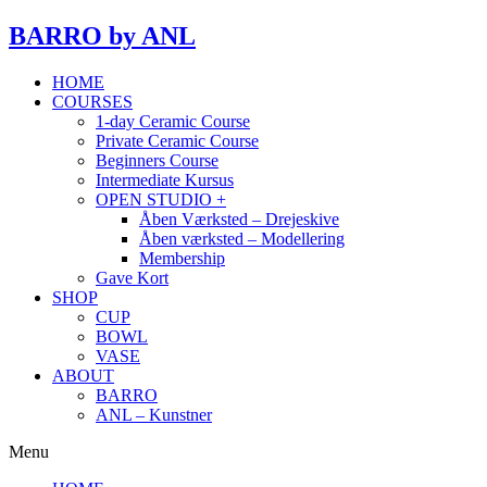
BARRO
by ANL
HOME
COURSES
1-day Ceramic Course
Private Ceramic Course
Beginners Course
Intermediate Kursus
OPEN STUDIO +
Åben Værksted – Drejeskive
Åben værksted – Modellering
Membership
Gave Kort
SHOP
CUP
BOWL
VASE
ABOUT
BARRO
ANL – Kunstner
Menu