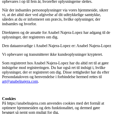
opbevares i op til fem år, hvorefter oplysningerne slettes.
Når der indsamles personoplysninger via vores hjemmeside, sikrer
vi, at det altid sker ved afgivelse af dit udtrykkelige samtykke,
således at du er informeret om præcis, hvilke oplysninger, der
indsamles og hvorfor.
Direktøren og de ansatte for Anabel Najera-Lopez har adgang til de
oplysninger, der registreres om dig.
Den dataansvarlige i Anabel Najera-Lopez er: Anabel Najera-Lopez
Vi opbevarer og transmitterer ikke kundeoplysninger krypteret.
Som registreret hos Anabel Najera-Lopez har du altid ret til at gøre
indsigelse mod registreringen. Du har også ret til indsigt i, hvilke
oplysninger, der er registreret om dig. Disse rettigheder har du efter
Persondataloven og henvendelse i forbindelse hermed rettes til
art@anabelnajera.com
.
Cookies
På https://anabelnajera.com anvendes cookies med det formål at
optimere hjemmesiden og dets funktionalitet, og dermed gøre
besøget så nemt som muligt for dig.