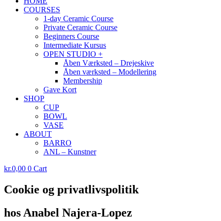
HOME
COURSES
1-day Ceramic Course
Private Ceramic Course
Beginners Course
Intermediate Kursus
OPEN STUDIO +
Åben Værksted – Drejeskive
Åben værksted – Modellering
Membership
Gave Kort
SHOP
CUP
BOWL
VASE
ABOUT
BARRO
ANL – Kunstner
kr.
0,00
0
Cart
Cookie og privatlivspolitik
hos Anabel Najera-Lopez